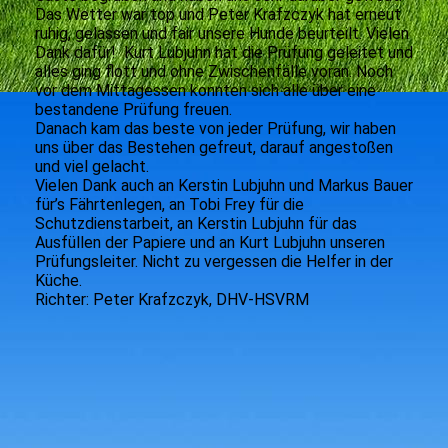
Das Wetter war top und Peter Krafzczyk hat erneut
ruhig, gelassen und fair unsere Hunde beurteilt. Vielen
Dank dafür! Kurt Lubjuhn hat die Prüfung geleitet und
alles ging flott und ohne Zwischenfälle voran. Noch
vor dem Mittagessen konnten sich alle über eine
bestandene Prüfung freuen.
Danach kam das beste von jeder Prüfung, wir haben
uns über das Bestehen gefreut, darauf angestoßen
und viel gelacht.
Vielen Dank auch an Kerstin Lubjuhn und Markus Bauer
für’s Fährtenlegen, an Tobi Frey für die
Schutzdienstarbeit, an Kerstin Lubjuhn für das
Ausfüllen der Papiere und an Kurt Lubjuhn unseren
Prüfungsleiter. Nicht zu vergessen die Helfer in der
Küche.
Richter: Peter Krafzczyk, DHV-HSVRM