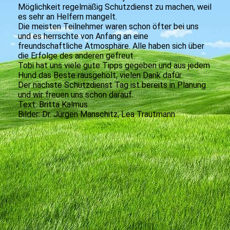
Möglichkeit regelmäßig Schutzdienst zu machen, weil
es sehr an Helfern mangelt.
Die meisten Teilnehmer waren schon öfter bei uns
und es herrschte von Anfang an eine
freundschaftliche Atmosphäre. Alle haben sich über
die Erfolge des anderen gefreut.
Tobi hat uns viele gute Tipps gegeben und aus jedem
Hund das Beste rausgeholt, vielen Dank dafür.
Der nächste Schutzdienst Tag ist bereits in Planung
und wir freuen uns schon darauf.
Text: Britta Kalmus
Bilder: Dr. Jürgen Manschitz, Lea Trautmann