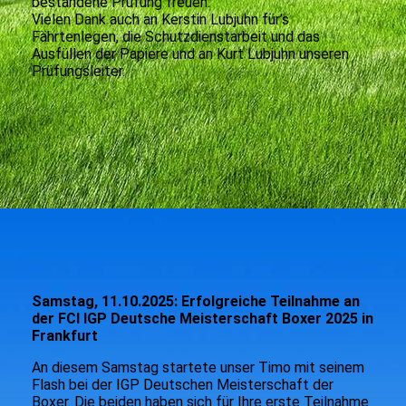
bestandene Prüfung freuen.
Vielen Dank auch an Kerstin Lubjuhn für’s
Fährtenlegen, die Schutzdienstarbeit und das
Ausfüllen der Papiere und an Kurt Lubjuhn unseren
Prüfungsleiter.
ergebnis
Herbstpruefung_2025_1
Herbstpruefung_2025_2
Herbstpruefung_2025_3
Herbstpruefung_2025_4
Samstag, 11.10.2025: Erfolgreiche Teilnahme an
der FCI IGP Deutsche Meisterschaft Boxer 2025 in
Frankfurt
An diesem Samstag startete unser Timo mit seinem
Flash bei der IGP Deutschen Meisterschaft der
Boxer. Die beiden haben sich für Ihre erste Teilnahme