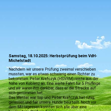
Samstag, 18.10.2025: Herbstprüfung beim VdH-
Michelstadt
Nachdem wir unsere Prüfung zweimal verschieben
mussten, war es etwas schwierig einen Richter zu
bekommen. Peter Krafczyk (HSVRM) reiste aus der
Nähe von Koblenz an. Eine weite Fahrt für 5 Prüflinge
und wir waren ihm dankbar, dass er die Strecke auf
sich genommen hat.
Das Wetter war top und Peter Krafczyk hat ruhig,
gelassen und fair unsere Hunde beurteilt. Noch vor
dem Mittagessen konnten sich alle über eine