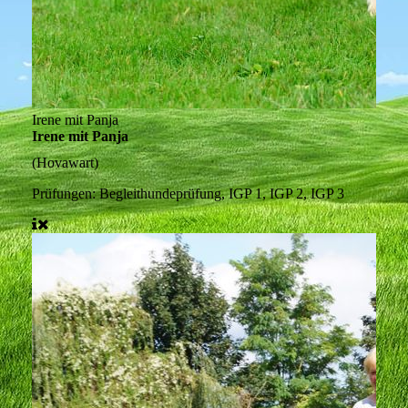
Irene mit Panja
Irene mit Panja
(Hovawart)
Prüfungen:
Begleithundeprüfung, IGP 1, IGP 2, IGP 3