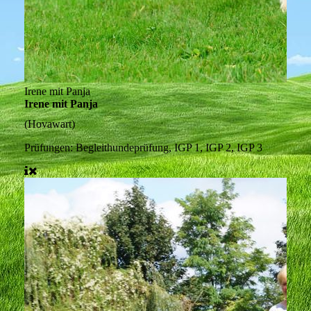
Irene mit Panja
Irene mit Panja
(Hovawart)
Prüfungen:
Begleithundeprüfung, IGP 1, IGP 2, IGP 3