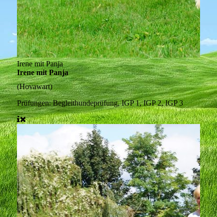
Irene mit Panja
Irene mit Panja
(Hovawart)
Prüfungen:
Begleithundeprüfung, IGP 1, IGP 2, IGP 3