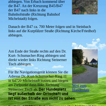
abbiegen. Von Erbach kommend über
die B47. An der Kreuzung B45/B47
der B47 nach links in die
Bahnhofstraße (Richtung Bahnhof
Michelstadt) folgen.
Danach der B47 ca. 700 Meter folgen und in Steinbach
links auf die Kurpfälzer Straße (Richtung Kirche/Friedhof)
abbiegen.
Am Ende der Straße rechts auf den Dr.
Kurt- Schumacher-Ring abbiegen und
direkt wieder links Richtung Steinerner
Tisch abbiegen.
Für Ihr Navigationsgerät können Sie die
Adresse Dr.-Kurt-Schumacher-Ring 11
in 64720 Michelstadt nutzen und biegen
am Zielpunkt dann links Richtung
Weg zum
Der Hundeplatz
Steinerner Tisch ab.
Hundeplatz
liegt außerhalb der Ortschaft und
ist von der Straße aus nicht zu sehen.